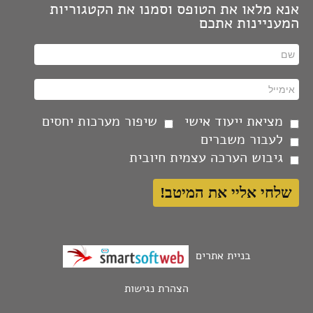
אנא מלאו את הטופס וסמנו את הקטגוריות
התעלמות מאחרים גובה מחיר גבוה יותר מההתמודדות
המעניינות אתכם
איתם.
יצירתיות זו תוצאה של אין סוף עבודה, השקעה ומאמץ.
בחירות קיימות רק במידה ויוצרים מספר אופציות.
להסתגל למצוי וליזום רצוי, זו יצירת מציאות מיטבית.
מציאת ייעוד אישי
שיפור מערכות יחסים
כלום לא מעכב יותר מאשר עקבות העבר.
לעבור משברים
גיבוש הערכה עצמית חיובית
מעורבות זה כל מה שנדרש כדי שאחרים יתערו בחיי.
סיפוק אישי איננו יודע את הדרך, הוא צריך הכוונה.
אכפת לי מה אומרים אחרים, זה לא אומר שהתמכרתי
לדעתם.
בניית אתרים
כל הזכויות שמורות לי. צריך לקוות שמפרי הזכויות
יודעים את זה.
הצהרת נגישות
נפלאים ככל שנהיה, חובת הנראות היא עלינו.