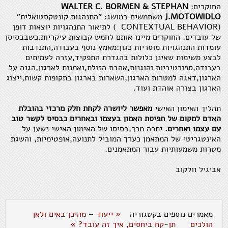
החוקרים:
WALTER C. BORMEN & STEPHAN
J.MOTOWIDLO
משתמשים במושג: "התנהגות קונטקסטואלית"
(CONTEXTUAL BEHAVIOR ) לתיאור התנהגויות יוצאות דופן
של עובדים. החוקרים מיינו אותם לחמש קבוצות עיקריות.כשבבסיסן
עומדות התנהגויות מוסריות כגון:מאמץ נוסף בעבודה,התנדבות
לבצע משימות שאינן כלולות בהגדרת התפקיד,עזרה לעמיתים
בעבודה,ספורטיביות והוגנות,אהבת הזולת,נאמנות לארגון,הגנה על
הארגון,דאגה למטרות הארגון,השארות בארגון בתקופות קשות,ייצוג
הארגון בצורה אוהדת ועוד.
תהליך האימון האישי
מאפשר ליושרה לקחת חלק מרכזי בהובלת
האדם למקום של תפיסת האמון בעצמו ובאחרים כבסיס לקשר טוב
עם עצמו ואחרים.
יתרה מכך,בסיסו של האימון האישי נשען על
האינטגריטי של המתאמן כערך המוביל לתנועה,אופטימיות, והשגת
מטרות משמעותיות עבור המתאמנים.
אביגיל וולקוב
מאמרים נוספים בקטגוריה
« ייעוד – מהיכן באים ולאן
הולכים
תן-קח ביחסים, איך זה עובד? »