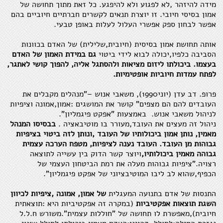
מידה להיזהר ,לא לפגוע ולא להיפגע. כל זאת מתוך תחושה של
אמון בסיסי חיובי. זו יוצרת תנאים לקשרים חברתיים חיוביים בהם
אפשר לבחון ספק אפשרי העלול לעלות באופן טבעי.
אותה תחושת אמון בסיסית (חיובית,שלילית) של האדם בכוונות
הסביבה כלפיו,יכולה לבוא לידי ביטוי
גם במידת האמון של האדם
בעצמו. ביכולתו ליזום מציאות ולהסתגל אליה, להפוך קושי לאתגר,
לפתח עמדות חיוביות אופטימיות.
פרופ. דב עדן (יוני1990), משאבי אנוש –"מנהלים מקבלים את
העובדים להם הם מצפים" קושר את המושגים :אמון,אמונה וציפיות
לניהול משאבי אנוש. באמצעות "אפקט פיגמליון".
ניהול זה מעצים את העובד,מעורר בו מוטיבאציה .
בבסיסו המנהל
מאמין, נותן אמון ביכולותיו של העובד ,ונותן לזה ביטוי בציפיות
גבוהות מן העובד. העובד נענה לציפיות, מטפח הערכה עצמית
גבוהה מאמין ביכולותיו,
ויוצר קשר הדוק בין עשייה לתוצאה
רצויה."ציפיות גבוהות מעלה את רמת הביטחון העצמי של
הכפיף,שהוא לב ליבו המוטיבציוני של אפקט פיגמליון".
התנסות של אדם בתנועה המעגלית
של אמון, אמונה ,ציפיות לכיוון
השגת תוצאות אפקטיביות
(במקרה זה אפקטיביות היא :תוצאתית
חיובית),מאפשרת לו תחושה של "חוללות עצמית".משורש ח.ל.ל