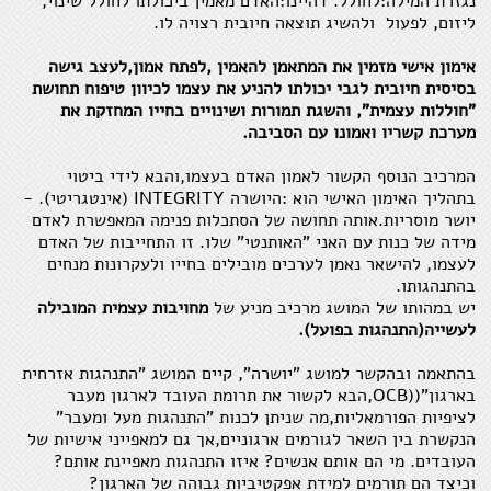
נגזרת המילה:לחולל. דהיינו:האדם מאמין ביכולתו לחולל שינוי,
ליזום, לפעול ולהשיג תוצאה חיובית רצויה לו.
אימון אישי מזמין את המתאמן להאמין ,לפתח אמון,לעצב גישה
בסיסית חיובית לגבי יכולתו להניע את עצמו לכיוון טיפוח תחושת
"חוללות עצמית", והשגת תמורות ושינויים בחייו המחזקת את
מערכת קשריו ואמונו עם הסביבה.
המרכיב הנוסף הקשור לאמון האדם בעצמו,והבא לידי ביטוי
בתהליך האימון האישי הוא :היושרה INTEGRITY (אינטגריטי). -
יושר מוסריות.אותה תחושה של הסתכלות פנימה המאפשרת לאדם
מידה של כנות עם האני "האותנטי" שלו. זו התחייבות של האדם
לעצמו, להישאר נאמן לערכים מובילים בחייו ולעקרונות מנחים
בהתנהגותו.
יש במהותו של המושג מרכיב מניע של
מחויבות עצמית המובילה
לעשייה(התנהגות בפועל).
בהתאמה ובהקשר למושג "יושרה", קיים המושג "התנהגות אזרחית
בארגון"((OCB,הבא לקשור את תרומת העובד לארגון מעבר
לציפיות הפורמאליות,מה שניתן לכנות "התנהגות מעל ומעבר"
הנקשרת בין השאר לגורמים ארגוניים,אך גם למאפייני אישיות של
העובדים. מי הם אותם אנשים? איזו התנהגות מאפיינת אותם?
וכיצד הם תורמים למידת אפקטיביות גבוהה של הארגון?