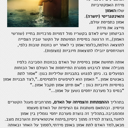
מידת האפקטיביות
שלו:
האמון
והאינטגריטי (יושרה)
.
אמון כתפיסת עולם,
מייצג את מידת
הביטחון שיש לאדם בקשריו מול דמויות מרכזיות בחייו (שורשי
האמון),.זו הרגשה בסיסית המושתת על הקשר שבין הצפייה
לתוצאה הולמת,כלומר:אמון כי לאחר יש כוונות טובות כלפי,
ושהיחסים יובילו לתוצאות חיוביות (מצופות).
אותה תחושת אמון בסיסית של האדם בכוונות הסביבה כלפיו
מובילה אותו לגיבוש מסגרת התייחסות אל העולם ואל הכוחות
הפועלים בו. ניתן לפגוש בתבניות שליליות כגון: "אסור לתת
באנשים אמון.." האמון הוא לטיפשים ולתמימים..",לצד תבניות אמון
בסיסיות חיוביות כגון : "אם תיתן אמון תקבל אמון.."
"בסיס כל מערכת יחסים נשען על אמון..."
בתהליך
ההתפתחות והצמיחה של האדם,
מתרחבים מעגל הקשרים
וניסיון. ובהתאם משתנות גם הציפיות של האדם מעצמו
ומהסביבה.בתהליך זה נוצרת מערכת יחסי גומלין בין אמון
לחשד,נוצרת למידה מתוך ניסיון,פיתוח אינטואיציות והערכות מצב.
מכאן,למד האדם לתת אמון באופן מידתי,לסמוך על האחר ובאותה