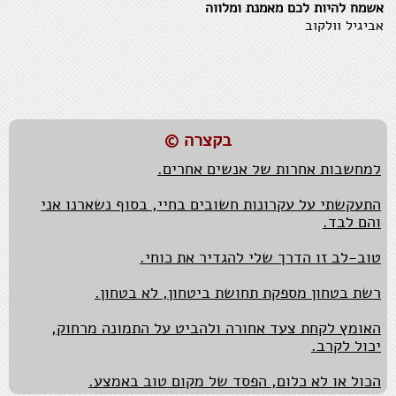
אשמח להיות לכם מאמנת ומלווה
אביגיל וולקוב
המזל הטוב נתון להשפעה, כך גם לגבי חוסר מזל.
נאמנות למקור ואותנטיות הכרחיות בעיקר כאשר צריך
להציג את המקור מידי יום.
בקצרה ©
בבסיסה של הגמישות המחשבתית עומדת חיבה גדולה
למחשבות אחרות של אנשים אחרים.
התעקשתי על עקרונות חשובים בחיי, בסוף נשארנו אני
והם לבד.
טוב-לב זו הדרך שלי להגדיר את כוחי.
רשת בטחון מספקת תחושת ביטחון, לא בטחון.
האומץ לקחת צעד אחורה ולהביט על התמונה מרחוק,
יכול לקרב.
הכול או לא כלום, הפסד של מקום טוב באמצע.