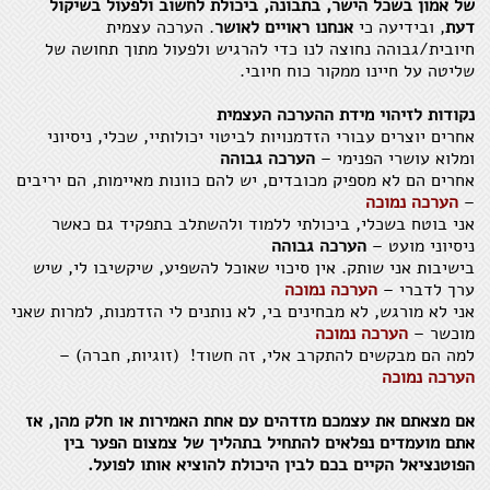
של אמון בשכל הישר, בתבונה, ביכולת לחשוב ולפעול בשיקול
דעת
, ובידיעה כי
אנחנו ראויים לאושר
. הערכה עצמית
חיובית/גבוהה נחוצה לנו כדי להרגיש ולפעול מתוך תחושה של
שליטה על חיינו ממקור כוח חיובי.
נקודות לזיהוי מידת ההערכה העצמית
אחרים יוצרים עבורי הזדמנויות לביטוי יכולותיי, שכלי, ניסיוני
ומלוא עושרי הפנימי –
הערכה גבוהה
אחרים הם לא מספיק מכובדים, יש להם כוונות מאיימות, הם יריבים
–
הערכה נמוכה
אני בוטח בשכלי, ביכולתי ללמוד ולהשתלב בתפקיד גם כאשר
ניסיוני מועט –
הערכה גבוהה
בישיבות אני שותק. אין סיכוי שאוכל להשפיע, שיקשיבו לי, שיש
ערך לדברי –
הערכה נמוכה
אני לא מורגש, לא מבחינים בי, לא נותנים לי הזדמנות, למרות שאני
מוכשר –
הערכה נמוכה
למה הם מבקשים להתקרב אלי, זה חשוד! (זוגיות, חברה) –
הערכה נמוכה
אם מצאתם את עצמכם מזדהים עם אחת האמירות או חלק מהן, אז
אתם מועמדים נפלאים להתחיל בתהליך של צמצום הפער בין
הפוטנציאל הקיים בכם לבין היכולת להוציא אותו לפועל.