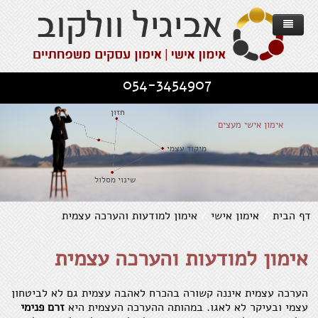
דף הבית
054-3454907
אודות
חזון
אימון אישי
אימון אישי מעצים
אימון עסקים משפחתיים
אימון אישי - מוטיבציה להשגת מטרות
מיקוד עצמי
עסקים וחברות
Family Business Tree - הגישה
אימון אישי - קשרים יחסים וזוגיות
שינוי מסלול
מאמרים
תכנית העבודה
השירותים שלנו
אימון לשינוי בהתמודדות עם משבר
דף הבית
/
אימון אישי
/
אימון למודעות והערכה עצמית
שירותים
מספרים עליי
עסקים משפחתיים
פרוייקט "מנהלים-מאומנים"
אימון להתפתחות אישית - שחרור מעכבות
אימון למודעות והערכה עצמית
יצירת קשר
סדנא לניהול
תחומים לאימון אישי
ממליצים וחוויות אישיות
אימון למודעות והערכה עצמית
מאמרים כלליים
הערכה עצמית איננה קשורה בהכרח לאהבה עצמית גם לא לביטחון
עצמי ובעיקר לא לאגו. במהותה ההערכה העצמית היא
זרם פנימי