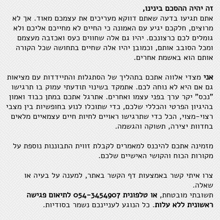
זה יהיה ההסכם בינינו,
אתם תגיעו בדעה שאתם דווקא מעריכים את עצמכם מאוד. אך לא
מרוצים, חלקכם יגיע עם האמונה כי החיים לא מחייכם אליכם ולא
גומלים לכם כרצונכם. יהיו גם אלה שחווים כעס ואכזבה מעצמם
ומכל הסובב אותם, וכמובן יהיו אלה שחיים בתחושה שכל הקורה
אותם הוא באשמת אחרים.
אני
מצדי אלווה אתכם בתהליך של הסתגלות והתיידדות עם מציאות
גם אם היא לא נוחה לכם. אתמקד בשינוי תודעתי עמוק בו תרגישו
"נכס" יקר ערך בפני עצמו ואחרים. אתרגל אתכם במתן כבוד ואמון
בהיגיון הפרטי והכללי שלכם, כדי שתוכלו לנוע בחופשיות בין מצבי
רצוי-מצוי, הכל כדי שתרגישו ראויים לחיות חיים עצמאיים מלאים
בחדוות יצירה, תשוקה והגשמה.
מזמינה אתכם להיכנס למאמרים לקבלת זווית התבוננות נוספת על
מקורות הכוח והקושי האישיים שלכם.
צרו איתי קשר באמצעות דף הקשר באתר, למענה על בעיה או
שאלה.
תשובתי מובטחת,
או טלפונית 054-3454907 לתיאום פגישה
ראשונית ללא עלות
. כל הנוגע לעניינכם נשמר בסודיות.