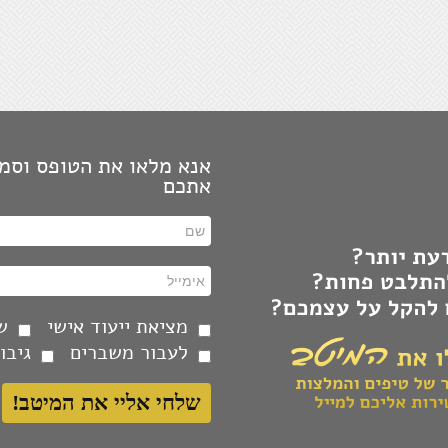
רשת 
בטחו
האומ
התמו
הכול
באמצ
אנא מלאו את הטופס וסמנ
אתכם
היכו
יוצר
התעל
מההת
יציר
השקע
מציאת ייעוד אישי
ש
לעבור משברים
גיבו
בחיר
אופצ
להסת
מציא