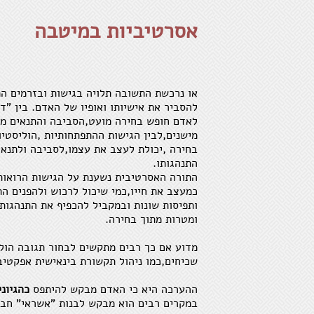
אסרטיביות במיטבה
או נרכשת התשובה תלויה בגישות ובזרמים ה
להסביר את אישיותו ואופיו של האדם. בין "ד
לאדם חופש בחירה מועט,הסביבה והתנאים מ
מישנים,לבין הגישות ההתפתחותיות ,הוליסטי
בחירה ,יכולת לעצב את עצמו,לסביבה ולתנא
התנהגותו.
התורה האסרטיבית נשענת על הגישות הרואו
כמעצב את חייו,כמי שיכול לרכוש ולהפנים הת
ותפיסות שונות ובמקביל להכפיף את התנהגות
ומטרות מתוך בחירה.
מדוע אם כך רבים מתקשים לבחור תגובה הולמ
שכיחים,כמו ניהול תקשורת בינאישית אפקטי
ההערכה היא כי האדם מבקש להיתפס
כהגיוני
במקרים רבים הוא מבקש לבנות "אשראי" חב