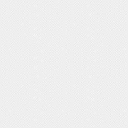
 מסערה מחייב כניסה מרשימה
ה, היציאה ממנה כבר תהייה מובנת
ה.
ששואפים לחיים צודקים כך באופן
קסלי, רואים רק עוולות ורוע.
 הטוב נתון להשפעה, כך גם לגבי
 מזל.
ות למקור ואותנטיות הכרחיות בעיקר
 צריך להציג את המקור מידי יום.
סה של הגמישות המחשבתית עומדת
 גדולה למחשבות אחרות של אנשים
ם.
שתי על עקרונות חשובים בחיי, בסוף
נו אני והם לבד.
לב זו הדרך שלי להגדיר את כוחי.