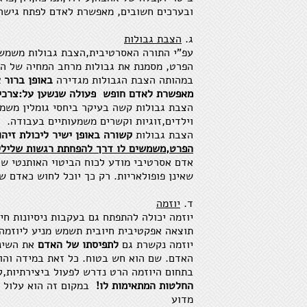
ובערכים חשובים, מאפשרת לאדם לפתח גישה ח
ג.
הצבת גבולות
עפ"י התורה האסרטיבית,הצבת גבולות משמשת
הפרט, מסמנת את גבולות מרחב המחיה של האד
במהותה הצבת הגבולות מגדירה
באופן ברור 
מאפשרת לאדם חופש פעולה שנשען על:צרכים,
הצבת גבולות קשה בעיקר ביחסי גומלין משמע
וילדים,זוגיות וקשרים משמעותיים בעבודה.
הצבת גבולות
קשורה באופן ישיר ליכולת זיהו
הפרט,משמשים לו דרך להפחתת רגשות שליליי
אדם אסרטיבי מודע לכוח הביטוי האותנטי של
שאינן פופולאריות. רק כך יוכל לחוש כאדם ש
ד.
יוזמה
יוזמה יכולה להתפתח גם בעקבות ניסיונות חי
תוצאה אפקטיבית חיובית תשמש מניע ליוזמה 
יוזמה נקשרת גם
לתפיסתו של האדם
את השינוי
האדם. שם הוא חש בטוח. כל זאת במידה והו
בתחום היוזמה הרט נדרש לפעול ביצירתיות,ל
החלטות המתאימות לו!
במקום זה הוא עלול ל
מדוע