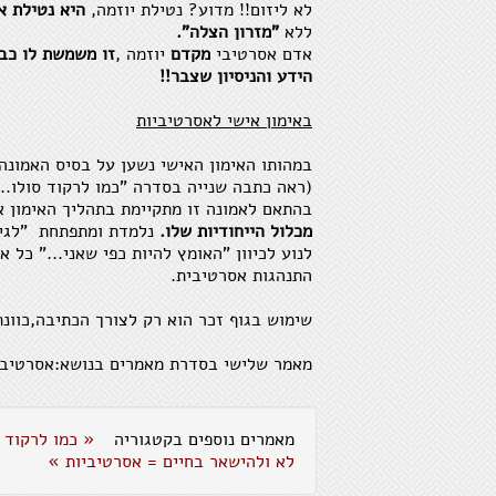
לא ליזום!! מדוע? נטילת יוזמה,
היא נטילת א
ללא
"מזרון הצלה".
אדם אסרטיבי
מקדם
יוזמה ,
זו משמשת לו כבמ
הידע והניסיון שצבר!!
באימון אישי לאסרטיביות
במהותו האימון האישי נשען על בסיס האמונה
(ראה כתבה שנייה בסדרה "כמו לרקוד סולו.."
בהתאם לאמונה זו מתקיימת בתהליך האימון
מכלול הייחודיות שלו.
לנוע לכיוון "האומץ להיות כפי שאני..." כל 
התנהגות אסרטיבית.
שימוש בגוף זכר הוא רק לצורך הכתיבה,כוונתי
מאמר שלישי בסדרת מאמרים בנושא:אסרטיביות
מאמרים נוספים בקטגוריה
« כמו לרקוד 
לא ולהישאר בחיים = אסרטיביות »