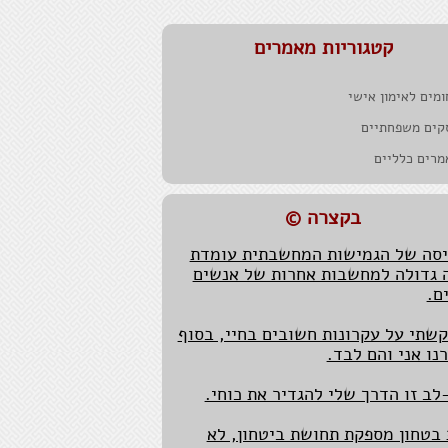
קטגוריות מאמרים
מים לאימון אישי
 הטוב נתון להשפעה, כך גם לגבי
 מזל.
קים משפחתיים
מרים כלליים
ות למקור ואותנטיות הכרחיות בעיקר
 צריך להציג את המקור מידי יום.
בקצרה ©
סה של הגמישות המחשבתית עומדת
 גדולה למחשבות אחרות של אנשים
ם.
שתי על עקרונות חשובים בחיי, בסוף
נו אני והם לבד.
לב זו הדרך שלי להגדיר את כוחי.
בטחון מספקת תחושת ביטחון, לא
ן.