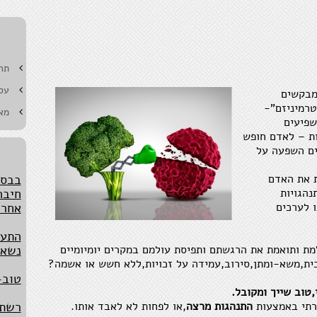
תחו
המזל
חוסר
עס
מבקשים
טרמיניזם"-
מא
נאמנ
שפיעים
כאשר
ות – לאדם חופש
ים השפעה על
בבסי
חיבה
ת את האדם
אחרי
נהגויות
ו לערכים
התעק
נשאר
ת ותואמת את הרגשתם ותפיסת עולמם במקרים יומיומיים
טוב-
בית,משא-ומתן,סירוב,עמידה על זכויות,ללא חשש או אשמה?
רשת 
,טוב שייך ומקובל.
בטחו
רתי באמצעות
התנהגות מרצה
,או לפחות לא לאבד אותו.