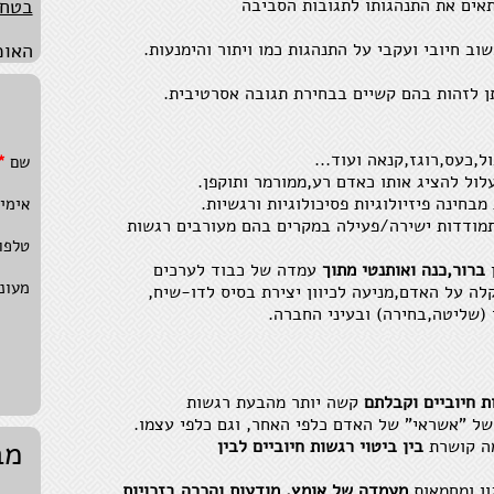
אים את התנהגותו לתגובות הסביבה
האומ
התמו
ב חיובי ועקבי על התנהגות כמו ויתור והימנעות.
הכול
ן לזהות בהם קשיים בבחירת תגובה אסרטיבית.
באמצ
היכו
,כעס,רוגז,קנאה ועוד...
שם
*
יוצר
לול להציג אותו כאדם רע,ממורמר ותוקפן.
חינה פיזיולוגיות פסיכולוגיות ורגשיות.
אימי
התעל
מודדות ישירה/פעילה במקרים בהם מעורבים רגשות
מההת
טלפו
ן
ברור,כנה ואותנטי מתוך
עמדה של כבוד לערכים
יציר
מעונ
ה על האדם,מניעה לכיוון יצירת בסיס לדו-שיח,
השקע
(שליטה,בחירה) ובעיני החברה.
בחיר
אופצ
 חיוביים וקבלתם
קשה יותר מהבעת רגשות
להסת
 של "אשראי" של האדם כלפי האחר, וגם כלפי עצמו.
מציא
מב
מה קושרת
בין ביטוי רגשות חיוביים לבין
כלום
ון ומחמאות
מעמדה של אומץ, מודעות והכרה בזכויות