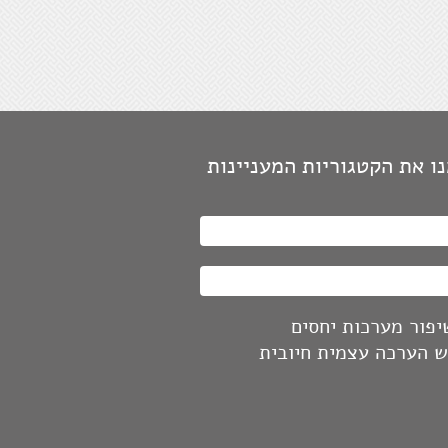
בטחון מספקת תחושת ביטחון, לא
ן.
ץ לקחת צעד אחורה ולהביט על
נה מרחוק, יכול לקרב.
 או לא כלום, הפסד של מקום טוב
ע.
ו את הקטגוריות המעניינות
לת שלך לומר "לא" כמו זכויות
ים, אין להפר אותן ללא רשותך.
מות מאחרים גובה מחיר גבוה יותר
מודדות איתם.
תיות זו תוצאה של אין סוף עבודה,
ה ומאמץ.
יפור מערכות יחסים
ש הערכה עצמית חיובית
ות קיימות רק במידה ויוצרים מספר
יות.
גל למצוי וליזום רצוי, זו יצירת
ות מיטבית.