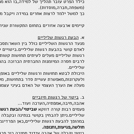
כילד הפרט עובר תהליך של למידה,בו הוא מת
(משפחה,חברה,מוסדות).
כך למשל ילמד לרצות אחרים במידה ויקבל משו
קיימים ארבעה אזורים בתחום התקשורת שנית
א.
הבעת רגשות שליליים
מנעד הרגשות השליליים כולל בין השאר:תסכול
לאדם קושי בהבעת רגשות שליליים.ביטויים ע
רגשות שליליים מעלים לעיתים תחושות קשות מב
לרבים חסרה המיומנות החברתית הכרוכה בהת
שליליים.
היכולת לבטא תחושות ורגשות שליליים באופ
ולעקרונות,מאפשרת עשיית סדר בתחושות, מקל
מעלה את הערך העצמי של האדם בעיני עצמו 
ב.
ביטוי של רגשות חיוביים
אהבה,חיבה,אמפתיה,הערכה ועוד...
פעמים רבות קורה דווקא
שביטוי/הבעת רגשות
שליליים.ניתן להבחין בקושי בנתינה ובקבלה
במהופך להבעת רגשות שליליים,כאן הפרדיג
חולשה,פגיעות,וחנופה.
ביטוי וקבלה של אהבה,עידוד,תמיכה,רוך,פרג