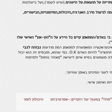
חריות על תוצאות.על הישגים
,(שיש לשמר),ועל כישלונות
לצאת
לתוכ
ה לניצול מירב האנרגיה,היכולות,המיומנויות,הכישורים,
מאלי
ככל 
פרדו
כי באדם/המתאמן קיים כל הידע על ה"הון-און" האישי שלו
המזל
).
חוסר
 אינטראקציה המאפשרת למתאמן רמת מודעות
גבוהה לגבי
נלמדת ומתפתחת "לגיטימציה" להיות האדם O.K. כפי שהוא, ומבסיס זה הוא יכול
נאמנ
אלה משמשים בסיס איתן ליציאה "מאזור נוחות" ולפיתוח
כאשר
בבסי
 לשני המינים באופן שוויוני.
חיבה
אחרי
 ואימון אישי.
התעק
נשאר
"סולו" במעגל של רוקדים.-אסרטיביות
היכולת לומר
טוב-