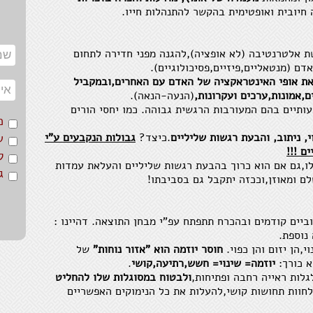
יובית ואופטימית בהקשר להתנהלות חייו.
מעור
יתער
 אלטרנטיבה (לא אופציה),להגנה מפני חדירה לתחום
סיפו
ם (מנטאליים,פיזיים,פסיכולוגיים).
צריך
את אופי האינטראקציה של האדם עם האחרים,ובמקביל
אמונות,ערכים ועקרונות,
(הנעה-הנאה).
אכפת
ותיים בהם המעורבות הרגשית גבוהה. כמו יחסי הורים
שהתמ
מ
י, ניתוב, והבעת רגשות שליליים
.כיצד?
גבולות הנקבעים
ע"י
ש
כל ה
ם !!!
ל
הזכו
ו,גם אם הוא כרוך בהבעת רגשות שליליים והעלאת עמדות
ג
לם ומאוזן,וככזה יתקבל גם בסביבתו!
נפלא
עלינו
וביים קודמים ובהכרח תתפתח עפ"י מבחן התוצאה. דהיינו :
הטבע
נוספת.
האחר
,הן יזום והן כפוי.
חוסר יוזמה הוא "אזור נוחות"
של
לטבע
א כורך:
יוזמה= שינוי= חשש,רתיעה,קושי
.
גלות ראייה רחבה ופתיחות,
ולבטוח במסוגלות שלו להחליט
רק כ
חוות תחושות קושי,להעלות את כל הנימוקים האפשריים
יכול