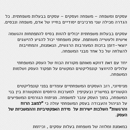
עסקים ומשפחה – משפחה ועסקים – עסקים בבעלות משפחתית. כל
הגדרה מכילה שני מרכיבים יסודיים בחייו של אדם, משפחה ונכסים.
עסקים בבעלות משפחתית יכולים להוות בסיס להתפתחות והגשמה
אישית ולעשייה משותפת. עסק משפחתי יכול להגיע להישגים
יוצאי-דופן בזכות המעורבות הרגשית, הנאמנות, והמחויבות
להצלחה של כל אחד מבני המשפחה.
יחד עם זאת דווקא מאותם מקורות הכוח של העסק המשפחתי
עלולים להיווצר קונפליקטים המקשים על תפקוד העסק ושלמות
המשפחה.
מניסיוני, רוב העסקים המשפחתיים עומדים בפני קונפליקטים
הקשורים במישרין ובעקיפין למערכות היחסים והתקשורת בין בני
המשפחה, בתוך העסק עובר למשפחה. מניתוח הגורמים המשפיעים
על הניהול והעבודה בעסק המשפחתי עולה כי
"למצב הרוח
והרגשות" השלכות ישירות על מידת האפקטיביות וההמשכיות של
העסק
.
כמאמנת ומלווה של משפחות בעלות עסקים , וכיזמת