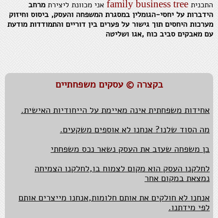
family business tree
התכנית
אני מכוונת ליצירת
מרחב
הידברות על יחסי-הגומלין במסגרת המשפחה והעסק, ביסוס וחיזוק
מערכות היחסים תוך גישור על פערים בין דוריים והתמודדות מודעת
עם מאבקים סביב כוח ,אגו ושליטה
אנחנו מסכימים להיות לא מרוצים במידה שווה
אצלנו בישיבות לא מרימים קול,כל עוד אחינו הבכור
משמש כבאלנס.
בקצרה © עסקים משפחתיים
למרבה השמחה אי הסכמות גילו לנו עד כמה אנו אוהבים.
אחידות משפחתית אינה מאיימת על הייחודיות האישית.
מה הסוד שלנו? אנחנו לא אוספים משקעים.
בן משפחה שעזב את העסק נשאר נכס משפחתי
לחלקנו העסק הוא מקום לצמוח בו,לחלקנו הצמיחה
נמצאת במקום אחר
אנחנו לא חולקים את אותם חלומות,אנחנו מייצרים אותם
לפי מידתנו.