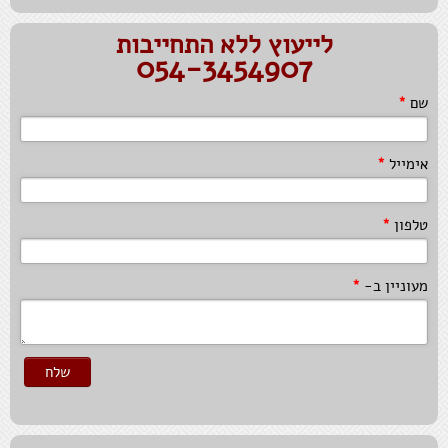
אין לחפש צדק בחלוקת משאבי המשפחה,יש למצוא
חלוקה הוגנת.
לייעוץ ללא התחייבות
054-3454907
אגו זו לא הנקודה.איך מגייסים אותו לטובתנו זה העניין.
שם
*
שליטה של מייסדים לאורך זמן עלולה לקצר את זיקתם
של הממשיכים.
אימייל
*
העסק שלנו מטפח כישרונות גם אם הם לא חלק מן
המשפחה.
טלפון
*
אבי המייסד לא נוטה לתת ירושות בחינם. לאחר 15 שנה
אני עדיין בשלב ההוכחה.
מעוניין ב-
*
רגשות קיפוח במערך המשפחתי-עסקי,עוברים בתורשה
לדורות הבאים.
הצלחה עסקית איננה בהכרח מרשם לאחדות ויחסים
טובים במשפחה.
שלח
איך הצלחנו? הגדרנו תפקידים בהתאם לכישורים
והכישרונות של כל אחד מאתנו.