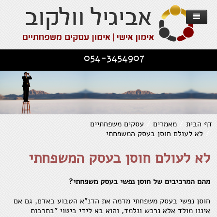
דף הבית
054-3454907
אודות
אימון אישי
אימון עסקים משפחתיים
אימון אישי - מוטיבציה להשגת מטרות
עסקים וחברות
Family Business Tree - הגישה
אימון אישי - קשרים יחסים וזוגיות
דף הבית
/
מאמרים
/
עסקים משפחתיים
/
לא לעולם חוסן בעסק המשפחתי
מאמרים
תכנית העבודה
השירותים שלנו
אימון לשינוי בהתמודדות עם משבר
לא לעולם חוסן בעסק המשפחתי
שירותים
מספרים עליי
עסקים משפחתיים
פרוייקט "מנהלים-מאומנים"
אימון להתפתחות אישית - שחרור מעכבות
יצירת קשר
סדנא לניהול
תחומים לאימון אישי
ממליצים וחוויות אישיות
אימון למודעות והערכה עצמית
מהם המרכיבים של חוסן נפשי בעסק משפחתי?
מאמרים כלליים
חוסן נפשי בעסק משפחתי מדמה את הדנ"א הטבוע באדם, גם אם
איננו מולד אלא נרכש ונלמד, והוא בא לידי ביטוי "בתרבות