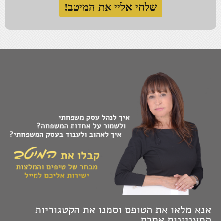
המזל הטוב נתון להשפעה, כך גם לגבי חוסר מזל.
נאמנות למקור ואותנטיות הכרחיות בעיקר כאשר צריך
להציג את המקור מידי יום.
בבסיסה של הגמישות המחשבתית עומדת חיבה גדולה
למחשבות אחרות של אנשים אחרים.
התעקשתי על עקרונות חשובים בחיי, בסוף נשארנו אני
והם לבד.
טוב-לב זו הדרך שלי להגדיר את כוחי.
רשת בטחון מספקת תחושת ביטחון, לא בטחון.
האומץ לקחת צעד אחורה ולהביט על התמונה מרחוק,
יכול לקרב.
הכול או לא כלום, הפסד של מקום טוב באמצע.
היכולת שלך לומר "לא" כמו זכויות יוצרים, אין להפר
אותן ללא רשותך.
אנא מלאו את הטופס וסמנו את הקטגוריות
המעניינות אתכם