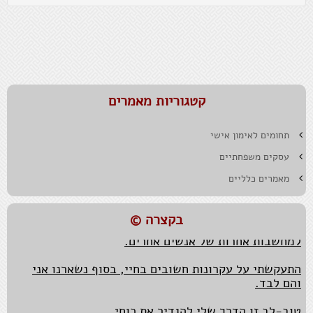
קטגוריות מאמרים
תחומים לאימון אישי
המזל הטוב נתון להשפעה, כך גם לגבי חוסר מזל.
עסקים משפחתיים
נאמנות למקור ואותנטיות הכרחיות בעיקר כאשר צריך
מאמרים כלליים
להציג את המקור מידי יום.
בקצרה ©
בבסיסה של הגמישות המחשבתית עומדת חיבה גדולה
למחשבות אחרות של אנשים אחרים.
התעקשתי על עקרונות חשובים בחיי, בסוף נשארנו אני
והם לבד.
טוב-לב זו הדרך שלי להגדיר את כוחי.