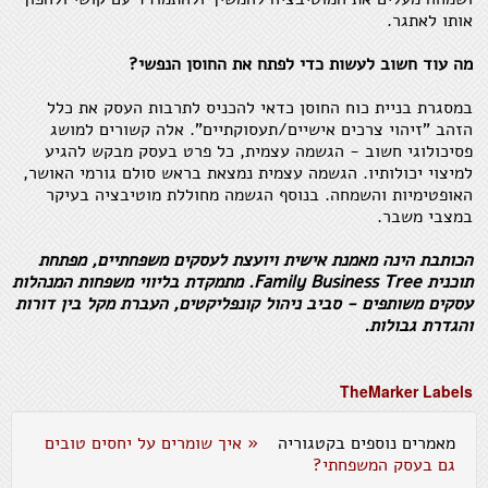
אותו לאתגר.
מה עוד חשוב לעשות כדי לפתח את החוסן הנפשי?
במסגרת בניית כוח החוסן כדאי להכניס לתרבות העסק את כלל
הזהב "זיהוי צרכים אישיים/תעסוקתיים". אלה קשורים למושג
פסיכולוגי חשוב - הגשמה עצמית, כל פרט בעסק מבקש להגיע
למיצוי יכולותיו. הגשמה עצמית נמצאת בראש סולם גורמי האושר,
האופטימיות והשמחה. בנוסף הגשמה מחוללת מוטיבציה בעיקר
במצבי משבר.
הכותבת הינה מאמנת אישית ויועצת לעסקים משפחתיים, מפתחת
תוכנית Family Business Tree. מתמקדת בליווי משפחות המנהלות
עסקים משותפים - סביב ניהול קונפליקטים, העברת מקל בין דורות
והגדרת גבולות.
TheMarker Labels
מאמרים נוספים בקטגוריה
« איך שומרים על יחסים טובים
גם בעסק המשפחתי?