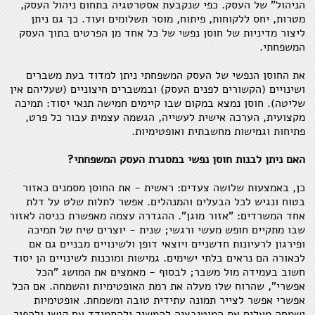
הניהול" של העסק. כפי שנקבעת אסטרטגיה בתחום ניהול העסק,
מטרות, יחס ללקוחות, פיתוח, מוסר תשלומים ועוד. כך גם ניתן
ליצור מדיניות של חוסן נפשי של כל אחד מן הפרטים בתוך העסק
המשפחתי.
את החוסן הנפשי של העסק המשפחתי ניתן למדוד בעת משברים
ושינויים (הקשורים לפנים העסק) ובמשברים חיצוניים (שעליהם אין
שליטה). חוסן נמצא במקום שבו קיימים חמישה תנאי יסוד: תמיכה
מקצועית, הערכה אישית לעשייה, הגשמה עצמית עבור כל פרט,
פתיחות וגמישות מחשבתית ואופטימיות.
האם ניתן לבנות חוסן נפשי במסגרת העסק המשפחתי?
כן, באמצעות שלושה צעדים: ראשית - את החוסן מסמנים כאזור
בטוח ונגיש לכל הבעלים והמנהלים. אפשר לתלות שלט על דלת
אחד המשרדים: "אזור מוגן". ההגדרה עצמה מאפשרת כניסה לאזור
שבו מתקיים חופש מעשי ורגשי; שנית - יוצרים שיח של תמיכה
ופירגון לרעיונות חדשניים ויוצאי דופן ולשינויים מבניים גם אם
לכאורה הם נראים בלתי ישימים. גמישות ומוכנות לשינויים הן יסוד
חשוב בעמידה מול משבר; לבסוף - מאמצים את המושג "הכל
אפשרי", שהרוח שלו מעלה את רמת האופטימיות והשמחה. אם הכל
אפשרי אפשר לצייר תמונה עתידית טובה ומשמחת. אופטימיות
ושמחה מעלים את המוטיבציה להמשיך ולהתמודד עם קושי ולהפוך