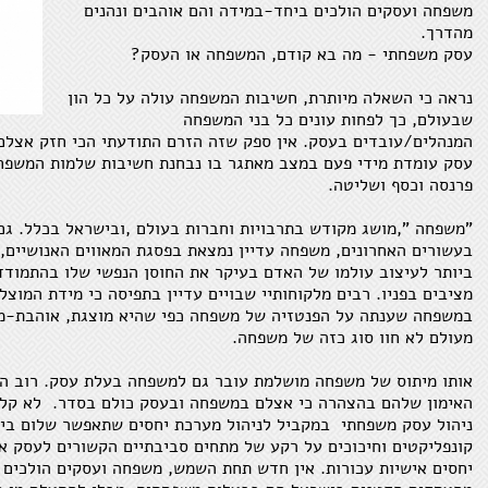
משפחה ועסקים הולכים ביחד-במידה והם אוהבים ונהנים
מהדרך.
עסק משפחתי - מה בא קודם, המשפחה או העסק?
נראה כי השאלה מיותרת, חשיבות המשפחה עולה על כל הון
שבעולם, כך לפחות עונים כל בני המשפחה
המנהלים/עובדים בעסק. אין ספק שזה הזרם התודעתי הכי חזק אצל
עסק עומדת מידי פעם במצב מאתגר בו נבחנת חשיבות שלמות המשפח
פרנסה וכסף ושליטה.
"משפחה ",מושג מקודש בתרבויות וחברות בעולם ,ובישראל בכלל. ג
בעשורים האחרונים, משפחה עדיין נמצאת בפסגת המאווים האנושיים,
ביותר לעיצוב עולמו של האדם בעיקר את החוסן הנפשי שלו בהתמודדו
מציבים בפניו. רבים מלקוחותיי שבויים עדיין בתפיסה כי מידת המוצ
במשפחה שענתה על הפנטזיה של משפחה כפי שהיא מוצגת, אוהבת-מ
מעולם לא חוו סוג כזה של משפחה.
אותו מיתוס של משפחה מושלמת עובר גם למשפחה בעלת עסק. רוב הל
האימון שלהם בהצהרה כי אצלם במשפחה ובעסק כולם בסדר. לא קל 
ניהול עסק משפחתי במקביל לניהול מערכת יחסים שתאפשר שלום בי
קונפליקטים וחיכוכים על רקע של מתחים סביבתיים הקשורים לעסק א