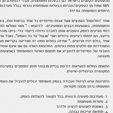
מהעסקים הקטנים בישראל הם בבעלות משפחתית, מבלי להתעלם מן 
66% אחוז מן העסקים/חברות בבעלות משפחתית נהרסו בגלל מערכו
היחסים והמשפחה גם יחד.
אחד 'החלומות' הנפוצים אצל אבות-מייסדים כל אחד בניסוח שלו, נ
רוחי מגיעים לעסק והופכים אותו לחברה גדולה (ייצור כלי-בית) מוכ
כיועץ, הם יפתחו רעיונות גדולים ואני 'אנצח' על כל העסק", נאכל צ
אחד ,כולם יהיו מרוצים.." אחיזה בחלום מסוג זה מפריעה בקריאת מצ
התמודדות עם חלקים פחות נעימים. החלומות האלה גם אם אינם עומדי
הטבעי של המייסדים להטביע את חותמם האישי והמשפחתי באמצעות 
משגשג.
התאמת החלום למציאות דורשת בניית מנגנוני חוסן התומכים במערכת
התקשורת הניהולית-אישית.
היתרונות שיש לניהול ועבודה בעסק משפחתי יכולים להוביל את העסק
המשפחה ניזון מכמה מקורות:
מעורבות מעשית ורגשית בכל הקשור להצלחת העסק.
מטרות משותפות
נאמנות לאנשים לרעיון ולדרך
תחושת שייכות גבוהה.