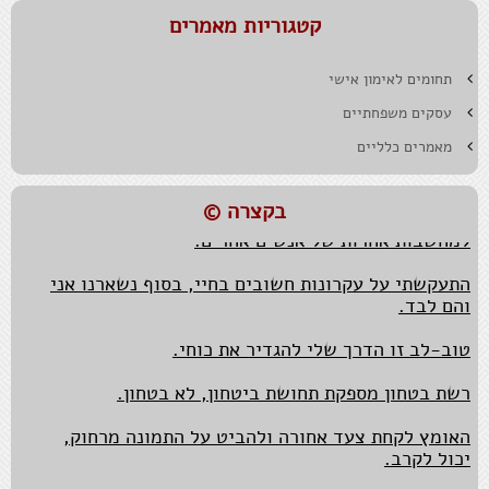
קטגוריות מאמרים
תחומים לאימון אישי
המזל הטוב נתון להשפעה, כך גם לגבי חוסר מזל.
עסקים משפחתיים
נאמנות למקור ואותנטיות הכרחיות בעיקר כאשר צריך
מאמרים כלליים
להציג את המקור מידי יום.
בבסיסה של הגמישות המחשבתית עומדת חיבה גדולה
בקצרה ©
למחשבות אחרות של אנשים אחרים.
התעקשתי על עקרונות חשובים בחיי, בסוף נשארנו אני
והם לבד.
טוב-לב זו הדרך שלי להגדיר את כוחי.
רשת בטחון מספקת תחושת ביטחון, לא בטחון.
האומץ לקחת צעד אחורה ולהביט על התמונה מרחוק,
יכול לקרב.
הכול או לא כלום, הפסד של מקום טוב באמצע.