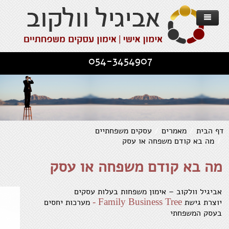
דף הבית
054-3454907
אודות
אימון אישי
אימון עסקים משפחתיים
אימון אישי - מוטיבציה להשגת מטרות
עסקים וחברות
Family Business Tree - הגישה
אימון אישי - קשרים יחסים וזוגיות
דף הבית
/
מאמרים
/
עסקים משפחתיים
/
מה בא קודם משפחה או עסק
מאמרים
תכנית העבודה
השירותים שלנו
אימון לשינוי בהתמודדות עם משבר
מה בא קודם משפחה או עסק
שירותים
מספרים עליי
עסקים משפחתיים
פרוייקט "מנהלים-מאומנים"
אימון להתפתחות אישית - שחרור מעכבות
יצירת קשר
סדנא לניהול
תחומים לאימון אישי
ממליצים וחוויות אישיות
אימון למודעות והערכה עצמית
אביגיל וולקוב – אימון משפחות בעלות עסקים
Family Business Tree -
יוצרת גישת
מערכות יחסים
מאמרים כלליים
בעסק המשפחתי