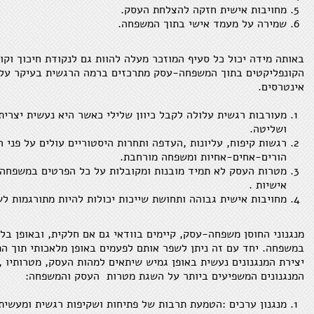
מחויבות אישית חזקה להצלחת העסק.
שמירה על מעמד אישי בתוך המשפחה.
באותה מידה יכול כל סעיף המוזכר מעלה להוות גם לנקודת חיכוך וק
הקונפליקטים בתוך המשפחה-עסק מתרכזים ברמה הרגשית בעיקר על ר
אינטרסים.
מעורבות רגשית עלולה לקבל כיוון שלילי כאשר היא נעשית יצרית 
ושליטה.
רגשות קיפוח, עליונות ,העדפה ותחרות היסטוריים עולים על פני
הורים-אחים-אחיות ומשפחה מורחבת.
מטרות העסק לא תמיד מובנות ומקובלות על כל הפרטים במשפחה 
אישיות .
מחויבות אישית גבוהה ותחושת שייכות יכולות להיות מתורגמות לש
מנגנוני החוסן משפחה-עסק, קיימים בוודאי גם אם חלקית, ובאופן בל
במשפחה. יחד עם זה ניתן לשפר אותם לפעמים באופן מלאכותי תוך הת
יצירת המנגנונים נעשית באופן גמיש שיתאים למהות העסק, מטרותיו ,ה
המנגנונים המשפיעים ביותר על השגת מטרות העסק והמשפחה:
מנגנון ערכים :הטמעת תרבות של פתיחות ושקיפות רגשית ומעשית