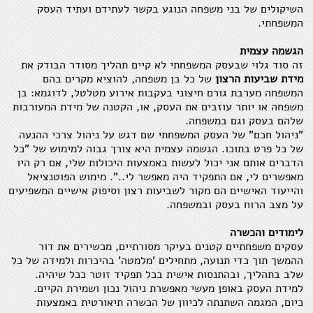
השיקולים של בני משפחה הנוגע בקשר לעתידם ועתיד העסק
המשפחתי.
הגשמה עצמית
זה סוד גלוי שבעסק המשפחתי לא קיים תהליך מסודר הבודק את
מידת שביעות הרצון
של כל בן משפחה, להוציא מקרים בהם
המשפחה מערבת גורם חיצוני בעקבות אירוע מטלטל, לדוגמא: בן
משפחה או יותר עוזבים את העסק, או, הקטנה של מידת המעורבות
שלהם בעסק וגם במשפחה.
"ניהול חכם" של העסק המשפחתי שם דגש על ניהול צרכי ההנעה
של כל פרט בתוכו. הגשמה עצמית היא צורך גבוה למימוש של "כל
הדברים אותם אני יכול לעשות באמצעות היכולות שלי, אם רק היו
מאפשרים לי, אם התפקיד היה מאפשר לי..". מימוש הפוטנציאל
והייעוד האישיים הם מקור לשביעות רצון וסיפוק אישיים המשפיעים
על מצב הרוח בעסק ובמשפחה.
לימודים והכשרה
עסקים משפחתיים קטנים בעיקר מסורתיים, מכשירים את דור
ההמשך תוך כדי תנועה, מתחילים 'מלמטה' בהיכרות ולמידה של כל
שלב בתהליך, ובהתנסות אישית בכל תפקיד זוטר ככל שיהיה.
למידת העסק באופן מעשי מאפשרת ניהול נכון ושמירת הקיים.
כיום, המגמה השתנתה לכיוון של הכשרה תיאורטית באמצעות