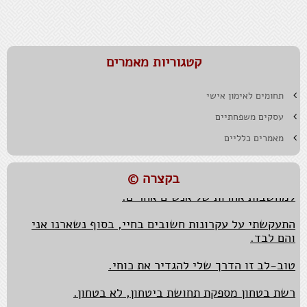
קטגוריות מאמרים
תחומים לאימון אישי
המזל הטוב נתון להשפעה, כך גם לגבי חוסר מזל.
עסקים משפחתיים
נאמנות למקור ואותנטיות הכרחיות בעיקר כאשר צריך
מאמרים כלליים
להציג את המקור מידי יום.
בבסיסה של הגמישות המחשבתית עומדת חיבה גדולה
בקצרה ©
למחשבות אחרות של אנשים אחרים.
התעקשתי על עקרונות חשובים בחיי, בסוף נשארנו אני
והם לבד.
טוב-לב זו הדרך שלי להגדיר את כוחי.
רשת בטחון מספקת תחושת ביטחון, לא בטחון.