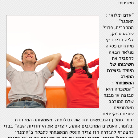
משפחתי
"אדם ומלואו :
האתגר"
המחברים, פרופ'
שרגא סרוק,
גליה רבינוביץ
מייחדים פסקה
נפלאה הבאה
להסביר את
חשיבותו של
היחיד ביצירת
המארג
המשפחתי
:
"המשפחה היא
קבוצה או מבנה
שלם המורכב
מאלמנטים
שונים המקיימים
יחסי גומלין והמבטאים יחד את גבולותיה ומשמעותה המיוחדת
.כלומר, האנשים המרכיבים אותה, יוצרים את הייחודיות שבה" בכדי
להצטרף להגדרה הזו צריך העסק המשפחתי לתפקד כ"קומנדו