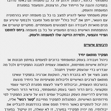
משפחתי" כלומר, לתמוך ולהגן על כל בן משפחה גם כאשר מדובר
בתמיכה והגנה על הייחוד שלו, הרצונות, והמעמד במסגרת
המשפחה והעסק.
עסק משפחתי שואף להגיע למצב בו כל בן משפחה ינוע בהרמוניה
עם השאר, ייתן את "כול כולו" יתרום מעל ומעבר ולבסוף שיגיע עם
פנים מוארות לעבודה וגם למפגשים משפחתיים. מחקרים קושרים את
ההתפתחות האישית כגורם המשפיע על כל בן משפחה
ביחס לחוסנו
הפיזי והנפשי, ולמידת הזיקה שלו למשפחה ולעסק.
היבטים אישיים
תפקיד מותאם יחיד
ניהול ועבודה בעסק המשפחתי כרוכים לפעמים במיתון תכונות או
יכולות אישיות מסוימות, והתאמה עצמית למבנה התפקידים ולכל מה
שנדרש כדי שהעסק ימשיך ויתנהל.
מצב מצוי אך לא בהכרח רצוי, השקעת אנרגיה בתפקיד שאינו
מותאם לצרכים האישיים וליכולות ספציפיות של היחיד פוגעת
בהערכתו העצמית, וביכולתו ליצור לעצמו מסגרת לביטוי עצמי
ומקצועי. כיום הדור השני בעסק המשפחתי, בוודאי הדור השלישי
מודעים לדרישות העסק ובמקביל שמים דגש על עיצוב התפקיד לפי
מידותיהם האישיות. הסתגלות לתפקיד מחייבת
'קשר רגשי'
אליו,
וזה יכול להתקיים כאשר היחיד תופס אותו כהזדמנות להבליט את
יכולותיו. מה יהיה תפקידי במערך, זו לא שאלה, זה שיקול במערך