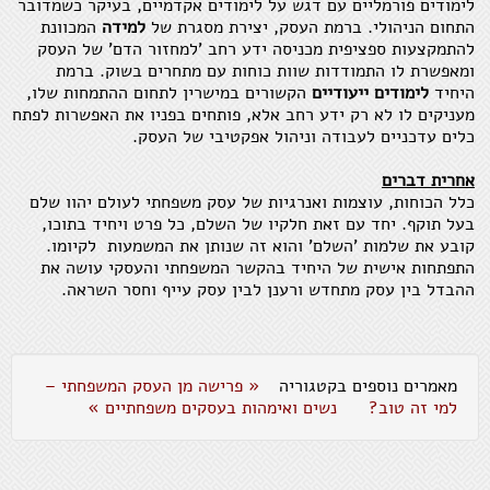
לימודים פורמליים עם דגש על לימודים אקדמיים, בעיקר כשמדובר
התחום הניהולי. ברמת העסק, יצירת מסגרת של
למידה
המכוונת
להתמקצעות ספציפית מכניסה ידע רחב 'למחזור הדם' של העסק
ומאפשרת לו התמודדות שוות כוחות עם מתחרים בשוק. ברמת
היחיד
לימודים ייעודיים
הקשורים במישרין לתחום ההתמחות שלו,
מעניקים לו לא רק ידע רחב אלא, פותחים בפניו את האפשרות לפתח
כלים עדכניים לעבודה וניהול אפקטיבי של העסק.
אחרית דברים
כלל הכוחות, עוצמות ואנרגיות של עסק משפחתי לעולם יהוו שלם
בעל תוקף. יחד עם זאת חלקיו של השלם, כל פרט ויחיד בתוכו,
קובע את שלמות 'השלם' והוא זה שנותן את המשמעות לקיומו.
התפתחות אישית של היחיד בהקשר המשפחתי והעסקי עושה את
ההבדל בין עסק מתחדש ורענן לבין עסק עייף וחסר השראה.
מאמרים נוספים בקטגוריה
« פרישה מן העסק המשפחתי –
למי זה טוב?
נשים ואימהות בעסקים משפחתיים »