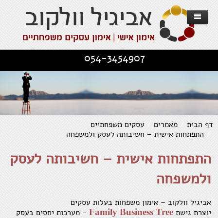
דף הבית
054-3454907
אודות
אימון אישי
אימון עסקים משפחתיים
אימון אישי - מוטיבציה להשגת מטרות
עסקים וחברות
Family Business Tree - הגישה
אימון אישי - קשרים יחסים וזוגיות
דף הבית
/
מאמרים
/
עסקים משפחתיים
/
התפתחות אישית – חשיבותה לעסק ולמשפחה
מאמרים
תכנית העבודה
השירותים שלנו
אימון לשינוי בהתמודדות עם משבר
התפתחות אישית – חשיבותה לעסק
שירותים
מספרים עליי
עסקים משפחתיים
פרוייקט "מנהלים-מאומנים"
אימון להתפתחות אישית - שחרור מעכבות
ולמשפחה
יצירת קשר
סדנא לניהול
תחומים לאימון אישי
ממליצים וחוויות אישיות
אימון למודעות והערכה עצמית
מאמרים כלליים
אביגיל וולקוב – אימון משפחות בעלות עסקים
Family Business Tree
יוצרת גישת
- מערכות יחסים בעסק