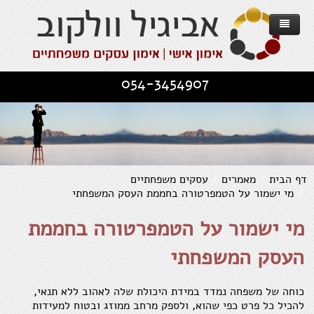
דף הבית
054-3454907
אודות
אימון אישי
אימון עסקים משפחתיים
אימון אישי - מוטיבציה להשגת מטרות
עסקים וחברות
Family Business Tree - הגישה
אימון אישי - קשרים יחסים וזוגיות
דף הבית
/
מאמרים
/
עסקים משפחתיים
/
מי ישמור על הטמפרטורה בחממת העסק המשפחתי
מאמרים
תכנית העבודה
השירותים שלנו
אימון לשינוי בהתמודדות עם משבר
מי ישמור על הטמפרטורה בחממת
שירותים
מספרים עליי
עסקים משפחתיים
פרוייקט "מנהלים-מאומנים"
אימון להתפתחות אישית - שחרור מעכבות
העסק המשפחתי
יצירת קשר
סדנא לניהול
תחומים לאימון אישי
ממליצים וחוויות אישיות
אימון למודעות והערכה עצמית
מאמרים כלליים
כוחה של משפחה נמדד במידת היכולת שלה לאהוב ללא תנאי,
להכיל כל פרט כפי שהוא, ולספק מרחב ממוזג ובטוח למעידות