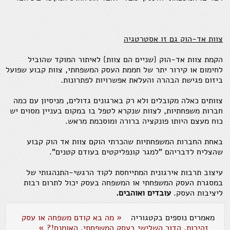
צוות אד-הוק גם זו אסטרטגיה
הקמת צוות אד-הוק {שניים הם צוות} לאיתור המוקד שהוביל
לחימום או קירור יתר של חממת העסק המשפחתי, צוות קבוע שפועל
ביזום פגישת הבהרה והעלאת אפשרויות לפתרונות.
צוותים כאלה מקובלים ולא רק בארגונים גדולים, מניסיון עם כמה
חברות משפחתיות, לצוות שנקרא לטפל בו במקום בעניין מסוים יש
כוח מעצם היותו פונקציה ברורה ומוסכמת מראש.
באחת החברות המשפחתיות שהכרתי הוקם צוות אד הוק קבוע
שהצליח לדבריהם "למגר קונפליקטים בעודם קטנים".
עיצוב תרבות אירגונית המתייחסת לקוד הרגשי-התנהגותי של
במסגרת העסק המשפחתי או המשפחה בעסק יכול לתרום רבות
ליציבות העסק.
עובדים ואוהבים.
מאמרים נוספים בקטגוריה
« מה בא קודם משפחה או עסק
זהירות, הדור השלישי בעסק המשפחתי. האומנם!? »