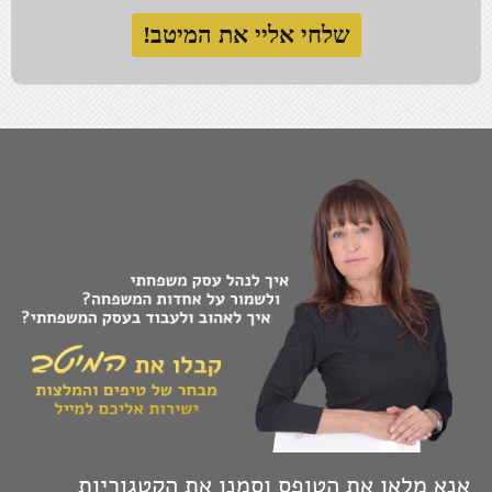
המזל הטוב נתון להשפעה, כך גם לגבי חוסר מזל.
נאמנות למקור ואותנטיות הכרחיות בעיקר כאשר צריך
להציג את המקור מידי יום.
בבסיסה של הגמישות המחשבתית עומדת חיבה גדולה
למחשבות אחרות של אנשים אחרים.
התעקשתי על עקרונות חשובים בחיי, בסוף נשארנו אני
והם לבד.
טוב-לב זו הדרך שלי להגדיר את כוחי.
רשת בטחון מספקת תחושת ביטחון, לא בטחון.
האומץ לקחת צעד אחורה ולהביט על התמונה מרחוק,
יכול לקרב.
הכול או לא כלום, הפסד של מקום טוב באמצע.
היכולת שלך לומר "לא" כמו זכויות יוצרים, אין להפר
אותן ללא רשותך.
אנא מלאו את הטופס וסמנו את הקטגוריות