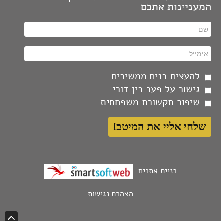
המעניינות אתכם
התעלמות מאחרים גובה מחיר גבוה יותר מההתמודדות
איתם.
יצירתיות זו תוצאה של אין סוף עבודה, השקעה ומאמץ.
בחירות קיימות רק במידה ויוצרים מספר אופציות.
להעצים בנים ממשיכים
להסתגל למצוי וליזום רצוי, זו יצירת מציאות מיטבית.
גישור על פער בין דורי
כלום לא מעכב יותר מאשר עקבות העבר.
שיפור תקשורת משפחתית
מעורבות זה כל מה שנדרש כדי שאחרים יתערו בחיי.
סיפוק אישי איננו יודע את הדרך, הוא צריך הכוונה.
אכפת לי מה אומרים אחרים, זה לא אומר שהתמכרתי
לדעתם.
בניית אתרים
כל הזכויות שמורות לי. צריך לקוות שמפרי הזכויות
הצהרת נגישות
יודעים את זה.
נפלאים ככל שנהיה, חובת הנראות היא עלינו.