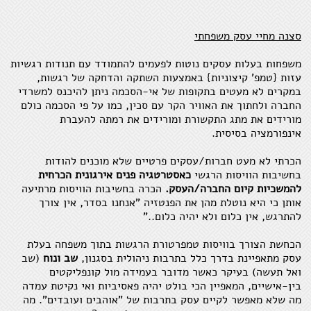
סצנה מחיי עסק משפחתי
משפחות בעלות עסקים נוטות לפעמים להתמודד עם תנודות רגשיות
עזות {טמפ' קיצוניות} באמצעות השתקה והדחקה של רגשות,
במקרים לא מעטים בתקופות של אי-הסכמה ניתן להיכנס למשרדי
החברה ולחתוך את האוויר הקר עם סכין, כמו על פי הסכמה כולם
מורידים את מתג התקשורת ומורידים את רמתה להעברת
אינפורמציה בסיסית.
הכרתי לא מעט חברות/עסקים פרטיים שלא מוכנים להודות
בחשיבות הוויסות הרגשי
כאסטרטגיה פנים אירגונית הכרחית
להמשכיות קיום החברה/העסק.
הכרה בחשיבות הוויסות מרתיעה
אותן כי היא נוטלת מהן את הפנטזיה "אנחנו בסדר, אין צורך
להתרגש, אין כלום ולא יהיה כלום.."
הכחשת הצורך בוויסות טמפרטורת הרגשות בתוך משפחה בעלת
עסק מתאפיינת בדרך כלל בתרבות ניהולית בסגנון,
שב ונוח
(שב
ואל תעשה) בעיקר כאשר מדובר בעמידה מול קונפליקטים
בין-אישיים, המאפיין הכי בולט יהיה פאסיביות ואי נקיטת עמדה
מה שלא מאפשר לקיים עסק בתרבות של "אוהבים ועובדים". מה