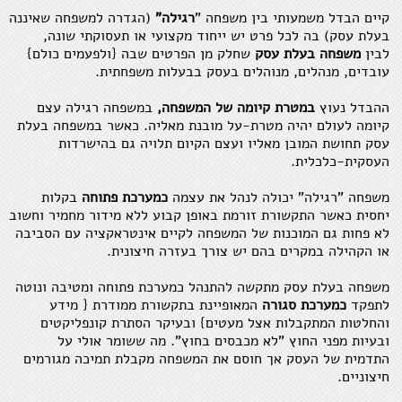
קיים הבדל משמעותי בין משפחה "
רגילה"
(הגדרה למשפחה שאיננה
בעלת עסק) בה לכל פרט יש ייחוד מקצועי או תעסוקתי שונה,
לבין
משפחה בעלת עסק
שחלק מן הפרטים שבה {ולפעמים כולם}
עובדים, מנהלים, מנוהלים בעסק בבעלות משפחתית.
ההבדל נעוץ
במטרת קיומה של המשפחה,
במשפחה רגילה עצם
קיומה לעולם יהיה מטרת-על מובנת מאליה. כאשר במשפחה בעלת
עסק תחושת המובן מאליו ועצם הקיום תלויה גם בהישרדות
העסקית-כלכלית.
משפחה "רגילה" יכולה לנהל את עצמה
כמערכת פתוחה
בקלות
יחסית כאשר התקשורת זורמת באופן קבוע ללא מידור מחמיר וחשוב
לא פחות גם המוכנות של המשפחה לקיים אינטראקציה עם הסביבה
או הקהילה במקרים בהם יש צורך בעזרה חיצונית.
משפחה בעלת עסק מתקשה להתנהל כמערכת פתוחה ומטיבה ונוטה
לתפקד
כמערכת סגורה
המאופיינת בתקשורת ממודרת { מידע
והחלטות המתקבלות אצל מעטים} ובעיקר הסתרת קונפליקטים
ובעיות מפני החוץ "לא מכבסים בחוץ". מה ששומר אולי על
התדמית של העסק אך חוסם את המשפחה מקבלת תמיכה מגורמים
חיצוניים.