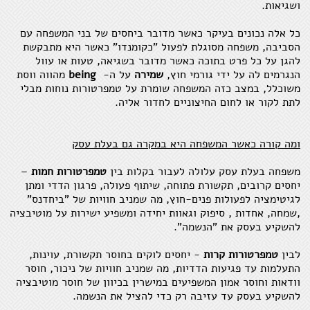
ושגיאות.
כל אלה נכונים בעיקר כאשר מדובר ביחסים של בני המשפחה עם
הסביבה, משפחה מסוגלת לפעול "כקומנדו" כאשר היא מתבקשת
להגן על כל פרט בתוכה כאשר מדובר בשגיאה, טעות או עוול
הנגרמים לה על ידי גורמי חוץ,
שמירה
על ה-
being
מהווה ווסת
משוכלל, במצב כזה המשפחה שומרת על טמפרטורות נוחות מבלי
לתת לקור או לחום החיצוניים לחדור אליה.
ומה קורה כאשר המשפחה היא במקרה גם בעלת עסק
משפחה בעלת עסק עלולה לעבור בקלות בין
טמפרטורות חמות
–
יחסים קרובים, תקשורת פתוחה, שיתוף פעולה, פרגון הדדי ומתן
לגיטימציה לפעולות פנים-חוץ, מה שמניב חוויות של "ביחדנס"
,שמחה, אחדות , סיפוק וגאוות יחידה ומשפיע ישירות על מוטיבציה
להשקיע בעסק את "הנשמה".
לבין
טמפרטורות קרות
- יחסים לוקים בחוסר תקשורת, עוינות,
התעלמות עד פגיעות הדדיות, מה שמניב חוויות של ניכור, חוסר
וודאות וחוסר אמון המשפיעים במישרין בכיוון של חוסר מוטיבציה
להשקיע בעסק עד עזיבה רק כדי להציל את הנשמה.