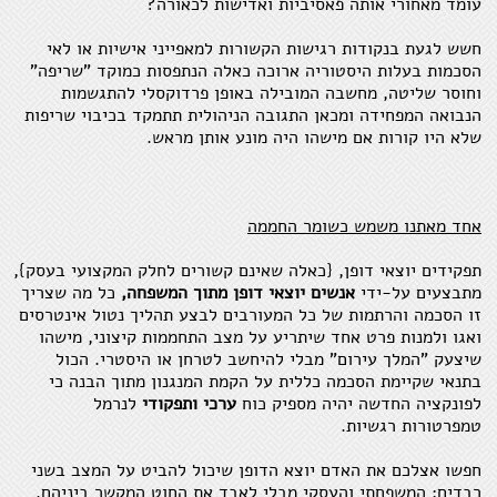
עומד מאחורי אותה פאסיביות ואדישות לכאורה?
חשש לגעת בנקודות רגישות הקשורות למאפייני אישיות או לאי
הסכמות בעלות היסטוריה ארוכה כאלה הנתפסות כמוקד "שריפה"
וחוסר שליטה, מחשבה המובילה באופן פרדוקסלי להתגשמות
הנבואה המפחידה ומכאן התגובה הניהולית תתמקד בכיבוי שריפות
שלא היו קורות אם מישהו היה מונע אותן מראש.
אחד מאתנו משמש כשומר החממה
תפקידים יוצאי דופן, {כאלה שאינם קשורים לחלק המקצועי בעסק},
מתבצעים על-ידי
אנשים יוצאי דופן מתוך המשפחה,
כל מה שצריך
זו הסכמה והרתמות של כל המעורבים לבצע תהליך נטול אינטרסים
ואגו ולמנות פרט אחד שיתריע על מצב התחממות קיצוני, מישהו
שיצעק "המלך עירום" מבלי להיחשב לטרחן או היסטרי. הכול
בתנאי שקיימת הסכמה כללית על הקמת המנגנון מתוך הבנה כי
לפונקציה החדשה יהיה מספיק כוח
ערכי ותפקודי
לנרמל
טמפרטורות רגשיות.
חפשו אצלכם את האדם יוצא הדופן שיכול להביט על המצב בשני
רבדים: המשפחתי והעסקי מבלי לאבד את החוט המקשר ביניהם.