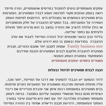
עסקים משפחתיים נוטים להתנהל כטייסים אוטומטיים, הורה מייסד
רואה בעסק שהקים מקור לפרנסה ושפע לבניו הממשיכים. הצטרפות
בנים ממשיכים כשותפים או כמנהלים היא הזדמנות לפיתוח העסק
ושמירה על המשכיותו. בכל המקרים ההעברה של חלק מהסמכויות
או כולן עלולה להציב את ההורה במצב בו הוא מרגיש חסר תועלת
ולעיתים גם כחסר שליטה.
בליווי נכון ובשני מפגשים יכול ההורה המייסד לעבור את שלב
ההעברה במודעות ובאופן בו הוא ירגיש שלם.
Family business tree
שמחה לתכנן יחד אתכם ההורים, תכנית
ממוקדת להעברת חלקכם לבנים הממשיכים והכנת עתידכם
התעסוקתי במסגרת העסק והפנאי.
מאמרים נוספים-עסקים משפחתיים
הכנה לבנים ממשיכים לניהול ובעלות
לדור ההמשך יש הכבוד להמשיך את דרכו של המייסד, יותר מכך,
עליו מוטלת משימה מורכבת ומאתגרת של המשכיות הקיים ופיתוחו.
בנים ממשיכים במשפחות רבות איתן אני עובדת מגדירים את ריבוי
הציפיות מהם כנטל מנטאלי המקשה עליהם בתפקוד. כניסה לעסק
משפחתי מאתגרת ומלהיבה יחד עם זאת היא מייצגת שינוי במערך
העסקי והמשפחתי, ודורשת תכנון ודיאלוג אמיתי בין ההורה המייסד