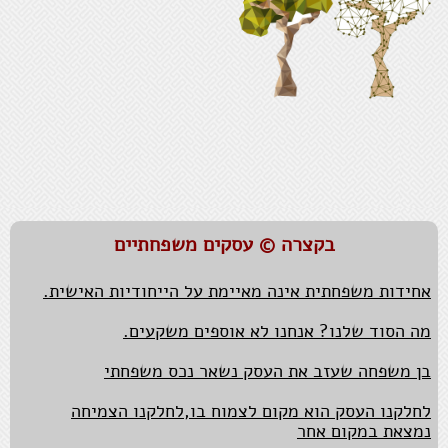
אנחנו מסכימים להיות לא מרוצים במידה שווה
אצלנו בישיבות לא מרימים קול,כל עוד אחינו הבכור
משמש כבאלנס.
למרבה השמחה אי הסכמות גילו לנו עד כמה אנו אוהבים.
בקצרה © עסקים משפחתיים
אחידות משפחתית אינה מאיימת על הייחודיות האישית.
מה הסוד שלנו? אנחנו לא אוספים משקעים.
בן משפחה שעזב את העסק נשאר נכס משפחתי
לחלקנו העסק הוא מקום לצמוח בו,לחלקנו הצמיחה
נמצאת במקום אחר