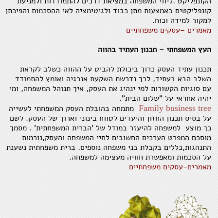
הקונפליקט .ליווי המשפחה במציאת דרכים להתמודדות ולמניעת
קונפליקטים באמצעות מתן כבוד ולגיטימציה לאי ההסכמות והפיכתן
למקור למידה וכוח.
מאמרים –עסקים משפחתיים
העץ המשפחתי – תכנון העתיד בהווה
תכנון עתיד העסק כרוך ביכולת להביט על ההווה כשלב לקראת
השלב הבא בעתיד, לכך נדרשת השקעת אנרגיה ואומץ להתמודד
עם סוגיות הקשורות למי ינהיג את העסק, איך תנוהל המשפחה, ומי
יהיה אחראי על "שלום הבית".
Family business tree
מתמחה בהובלת העסק המשפחתי לעשייה
על בסיס תכנון החזון והיעדים לטווח בינוני וארוך של העסק. לשם
כך מוצע למשפחה להיעזר במודל של 'הברית המשפחתית' . מסמך
מוסכם המפרט הערכים החשובים לחיי המשפחה והעסק,נורמות
התנהגות,כללים בקבלת בני משפחה נוספים. ברית משפחתית נשענת
על הסכמות ומאפשרת חוויה מעצימה למשפחה.
מאמרים-עסקים משפחתיים