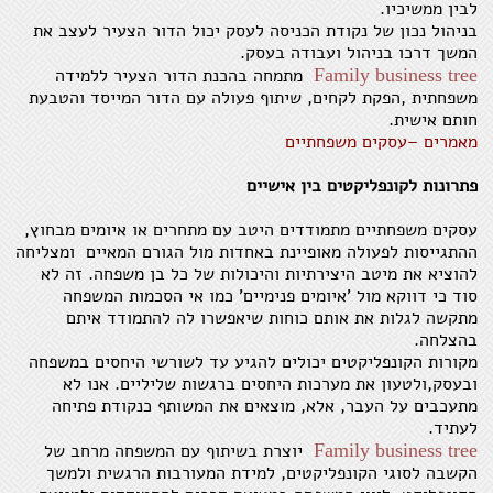
לבין ממשיכיו.
בניהול נכון של נקודת הכניסה לעסק יכול הדור הצעיר לעצב את
המשך דרכו בניהול ועבודה בעסק.
Family business tree
מתמחה בהכנת הדור הצעיר ללמידה
משפחתית ,הפקת לקחים, שיתוף פעולה עם הדור המייסד והטבעת
חותם אישית.
מאמרים –עסקים משפחתיים
פתרונות לקונפליקטים בין אישיים
עסקים משפחתיים מתמודדים היטב עם מתחרים או איומים מבחוץ,
ההתגייסות לפעולה מאופיינת באחדות מול הגורם המאיים ומצליחה
להוציא את מיטב היצירתיות והיכולות של כל בן משפחה. זה לא
סוד כי דווקא מול 'איומים פנימיים' כמו אי הסכמות המשפחה
מתקשה לגלות את אותם כוחות שיאפשרו לה להתמודד איתם
בהצלחה.
מקורות הקונפליקטים יכולים להגיע עד לשורשי היחסים במשפחה
ובעסק,ולטעון את מערכות היחסים ברגשות שליליים. אנו לא
מתעכבים על העבר, אלא, מוצאים את המשותף כנקודת פתיחה
לעתיד.
Family business tree
יוצרת בשיתוף עם המשפחה מרחב של
הקשבה לסוגי הקונפליקטים, למידת המעורבות הרגשית ולמשך