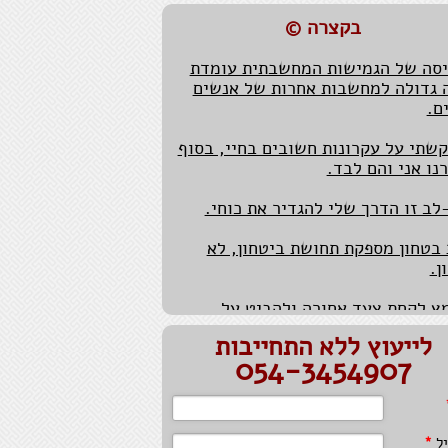
 צריך להציג את המקור מידי יום.
בקצרה ©
סה של הגמישות המחשבתית עומדת
 גדולה למחשבות אחרות של אנשים
ם.
שתי על עקרונות חשובים בחיי, בסוף
נו אני והם לבד.
לב זו הדרך שלי להגדיר את כוחי.
בטחון מספקת תחושת ביטחון, לא
ן.
ץ לקחת צעד אחורה ולהביט על
נה מרחוק, יכול לקרב.
לייעוץ ללא התחייבות
 או לא כלום, הפסד של מקום טוב
054-3454907
ע.
לת שלך לומר "לא" כמו זכויות
ים, אין להפר אותן ללא רשותך.
יל
*